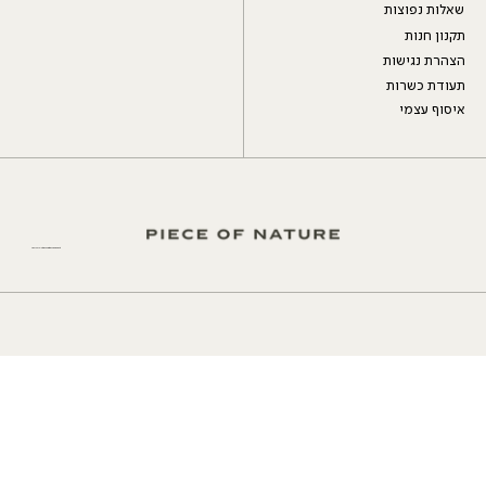
שאלות נפוצות
תקנון חנות
הצהרת נגישות
תעודת כשרות
איסוף עצמי
Fine chocolate made with fine ingredients.