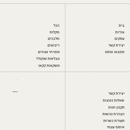
בית
הכל
אודות
מקלות
עסקים
מלבנים
יצירת קשר
ריבועים
תמצאו אותנו
ממרחי אגוזים
טבלאות שוקולד
משקאות קקאו
יוחנן הסנדלר 7, כפר סבא
יצירת קשר
שאלות נפוצות
תקנון חנות
הצהרת נגישות
תעודת כשרות
איסוף עצמי